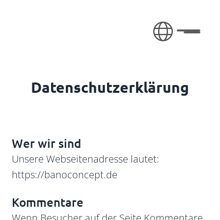
Zum Inhalt springen
Aufklap
Datenschutzerklärung
Wer wir sind
Unsere Webseitenadresse lautet:
https://banoconcept.de
Kommentare
Wenn Besucher auf der Seite Kommentare